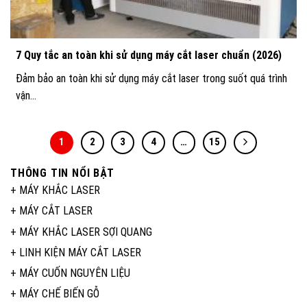
7 Quy tắc an toàn khi sử dụng máy cắt laser chuẩn (2026)
Đảm bảo an toàn khi sử dụng máy cắt laser trong suốt quá trình
vận...
1
2
3
4
…
15
THÔNG TIN NỔI BẬT
+
MÁY KHẮC LASER
+
MÁY CẮT LASER
+
MÁY KHẮC LASER SỢI QUANG
+
LINH KIỆN MÁY CẮT LASER
+
MÁY CUỐN NGUYÊN LIỆU
+
MÁY CHẾ BIẾN GỖ