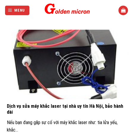
Bỏ
qua
MENU
nội
dung
Dịch vụ sửa máy khắc laser tại nhà uy tín Hà Nội, bảo hành
dài
Nếu bạn đang gặp sự cố với máy khắc laser như: tia lửa yếu,
khắc...