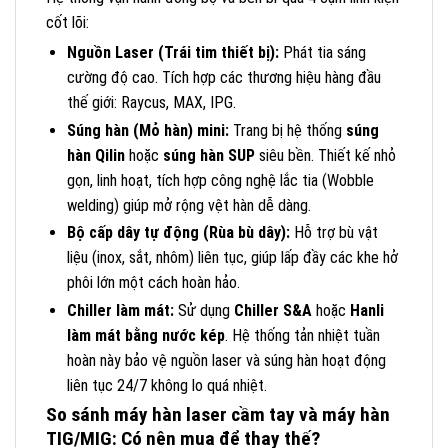
cốt lõi:
Nguồn Laser (Trái tim thiết bị):
Phát tia sáng
cường độ cao. Tích hợp các thương hiệu hàng đầu
thế giới: Raycus, MAX, IPG.
Súng hàn (Mỏ hàn) mini:
Trang bị hệ thống
súng
hàn Qilin
hoặc
súng hàn SUP
siêu bền. Thiết kế nhỏ
gọn, linh hoạt, tích hợp công nghệ lắc tia (Wobble
welding) giúp mở rộng vệt hàn dễ dàng.
Bộ cấp dây tự động (Rùa bù dây):
Hỗ trợ bù vật
liệu (inox, sắt, nhôm) liên tục, giúp lấp đầy các khe hở
phôi lớn một cách hoàn hảo.
Chiller làm mát:
Sử dụng
Chiller S&A
hoặc
Hanli
làm mát bằng nước kép
. Hệ thống tản nhiệt tuần
hoàn này bảo vệ nguồn laser và súng hàn hoạt động
liên tục 24/7 không lo quá nhiệt.
So sánh máy hàn laser cầm tay và máy hàn
TIG/MIG: Có nên mua để thay thế?