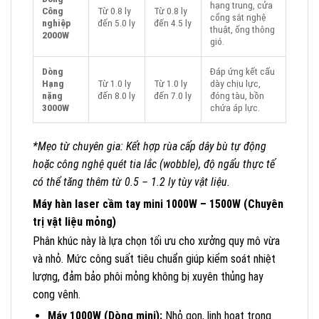
hạng trung, cửa
Công
Từ 0.8 ly
Từ 0.8 ly
cổng sắt nghệ
nghiệp
đến 5.0 ly
đến 4.5 ly
thuật, ống thông
2000W
gió.
Dòng
Đáp ứng kết cấu
Hạng
Từ 1.0 ly
Từ 1.0 ly
dày chịu lực,
nặng
đến 8.0 ly
đến 7.0 ly
đóng tàu, bồn
3000W
chứa áp lực.
*Mẹo từ chuyên gia: Kết hợp rùa cấp dây bù tự động
hoặc công nghệ quét tia lắc (wobble), độ ngấu thực tế
có thể tăng thêm từ 0.5 – 1.2 ly tùy vật liệu.
Máy hàn laser cầm tay mini 1000W – 1500W (Chuyên
trị vật liệu mỏng)
Phân khúc này là lựa chọn tối ưu cho xưởng quy mô vừa
và nhỏ. Mức công suất tiêu chuẩn giúp kiểm soát nhiệt
lượng, đảm bảo phôi mỏng không bị xuyên thủng hay
cong vênh.
Máy 1000W (Dòng mini):
Nhỏ gọn, linh hoạt trong