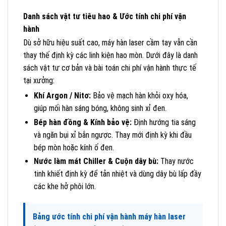
Danh sách vật tư tiêu hao & Ước tính chi phí vận
hành
Dù sở hữu hiệu suất cao, máy hàn laser cầm tay vẫn cần
thay thế định kỳ các linh kiện hao mòn. Dưới đây là danh
sách vật tư cơ bản và bài toán chi phí vận hành thực tế
tại xưởng:
Khí Argon / Nitơ:
Bảo vệ mạch hàn khỏi oxy hóa,
giúp mối hàn sáng bóng, không sinh xỉ đen.
Bép hàn đồng & Kính bảo vệ:
Định hướng tia sáng
và ngăn bụi xỉ bắn ngược. Thay mới định kỳ khi đầu
bép mòn hoặc kính ố đen.
Nước làm mát Chiller & Cuộn dây bù:
Thay nước
tinh khiết định kỳ để tản nhiệt và dùng dây bù lấp đầy
các khe hở phôi lớn.
Bảng ước tính chi phí vận hành máy hàn laser