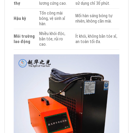
thợ
lương cứng cao.
sử dụng chỉ 30 phút.
Tốn công mài
Mối hàn sáng bóng tự
Hậu kỳ
bóng, vệ sinh xỉ
nhiên, không cần mài.
hàn.
Nhiều khói độc,
Môi trường
Ít khói, không bắn tóe xỉ,
bắn tóe, rủi ro
lao động
an toàn tối đa.
cao.