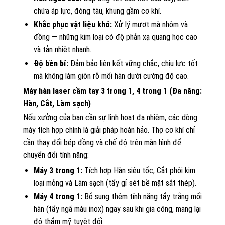
chứa áp lực, đóng tàu, khung gầm cơ khí.
Khắc phục vật liệu khó:
Xử lý mượt mà nhôm và
đồng — những kim loại có độ phản xạ quang học cao
và tản nhiệt nhanh.
Độ bền bỉ:
Đảm bảo liên kết vững chắc, chịu lực tốt
mà không làm giòn rỗ mối hàn dưới cường độ cao.
Máy hàn laser cầm tay 3 trong 1, 4 trong 1 (Đa năng:
Hàn, Cắt, Làm sạch)
Nếu xưởng của bạn cần sự linh hoạt đa nhiệm, các dòng
máy tích hợp chính là giải pháp hoàn hảo. Thợ cơ khí chỉ
cần thay đổi bép đồng và chế độ trên màn hình để
chuyển đổi tính năng:
Máy 3 trong 1:
Tích hợp Hàn siêu tốc, Cắt phôi kim
loại mỏng và Làm sạch (tẩy gỉ sét bề mặt sắt thép).
Máy 4 trong 1:
Bổ sung thêm tính năng tẩy trắng mối
hàn (tẩy ngã màu inox) ngay sau khi gia công, mang lại
độ thẩm mỹ tuyệt đối.