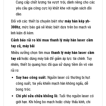
Cung cấp chất lượng tia vượt trội, dành riêng cho các
yêu cầu gia công cực kỳ khắt khe với ngân sách dồi
dào.
Đối với các thiết bị chuyên biệt như
máy hàn kép yh-
300hz
, mức báo giá sẽ khác biệt dựa trên bo mạch và
linh kiện đi kèm.
Cảnh báo rủi ro khi mua thanh lý máy hàn laser cầm
tay cũ, máy bãi
Nhiều xưởng chọn tìm mua
thanh lý máy hàn laser cầm
tay cũ
hoặc dùng máy bãi để giảm áp lực tài chính. Tuy
nhiên, thiết bị quang học đã qua sử dụng tiềm ẩn vô vàn
rủi ro:
Suy hao công suất:
Nguồn laser cũ thường bị hụt
công suất, tia yếu khiến mạch hàn không ngấu, dễ
bong tróc.
Chi phí sửa chữa khổng lồ:
Tuổi thọ nguồn laser có
giới hạn. Khi hỏng bo mạch hoặc cháy thấu kính, chi