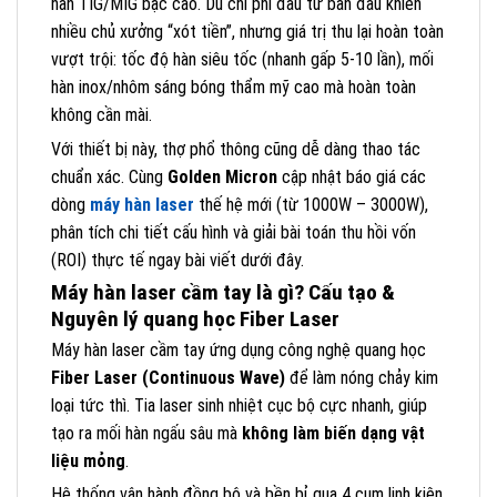
hàn TIG/MIG bậc cao. Dù chi phí đầu tư ban đầu khiến
nhiều chủ xưởng “xót tiền”, nhưng giá trị thu lại hoàn toàn
vượt trội: tốc độ hàn siêu tốc (nhanh gấp 5-10 lần), mối
hàn inox/nhôm sáng bóng thẩm mỹ cao mà hoàn toàn
không cần mài.
Với thiết bị này, thợ phổ thông cũng dễ dàng thao tác
chuẩn xác. Cùng
Golden Micron
cập nhật báo giá các
dòng
máy hàn laser
thế hệ mới (từ 1000W – 3000W),
phân tích chi tiết cấu hình và giải bài toán thu hồi vốn
(ROI) thực tế ngay bài viết dưới đây.
Máy hàn laser cầm tay là gì? Cấu tạo &
Nguyên lý quang học Fiber Laser
Máy hàn laser cầm tay ứng dụng công nghệ quang học
Fiber Laser (Continuous Wave)
để làm nóng chảy kim
loại tức thì. Tia laser sinh nhiệt cục bộ cực nhanh, giúp
tạo ra mối hàn ngấu sâu mà
không làm biến dạng vật
liệu mỏng
.
Hệ thống vận hành đồng bộ và bền bỉ qua 4 cụm linh kiện