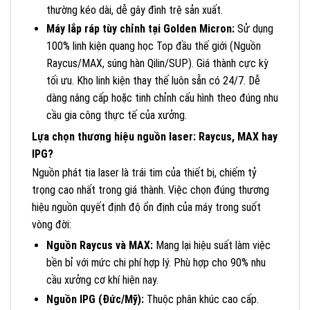
thường kéo dài, dễ gây đình trệ sản xuất.
Máy lắp ráp tùy chỉnh tại Golden Micron:
Sử dụng
100% linh kiện quang học Top đầu thế giới (Nguồn
Raycus/MAX, súng hàn Qilin/SUP). Giá thành cực kỳ
tối ưu. Kho linh kiện thay thế luôn sẵn có 24/7. Dễ
dàng nâng cấp hoặc tinh chỉnh cấu hình theo đúng nhu
cầu gia công thực tế của xưởng.
Lựa chọn thương hiệu nguồn laser: Raycus, MAX hay
IPG?
Nguồn phát tia laser là trái tim của thiết bị, chiếm tỷ
trọng cao nhất trong giá thành. Việc chọn đúng thương
hiệu nguồn quyết định độ ổn định của máy trong suốt
vòng đời:
Nguồn Raycus và MAX:
Mang lại hiệu suất làm việc
bền bỉ với mức chi phí hợp lý. Phù hợp cho 90% nhu
cầu xưởng cơ khí hiện nay.
Nguồn IPG (Đức/Mỹ):
Thuộc phân khúc cao cấp.