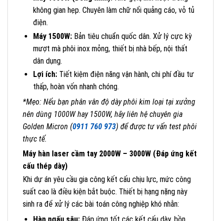
không gian hẹp. Chuyên làm chữ nổi quảng cáo, vỏ tủ
điện.
Máy 1500W:
Bản tiêu chuẩn quốc dân. Xử lý cực kỳ
mượt mà phôi inox mỏng, thiết bị nhà bếp, nội thất
dân dụng.
Lợi ích:
Tiết kiệm điện năng vận hành, chi phí đầu tư
thấp, hoàn vốn nhanh chóng.
*Mẹo: Nếu bạn phân vân độ dày phôi kim loại tại xưởng
nên dùng 1000W hay 1500W, hãy liên hệ chuyên gia
Golden Micron (
0911 760 973
) để được tư vấn test phôi
thực tế.
Máy hàn laser cầm tay 2000W – 3000W (Đáp ứng kết
cấu thép dày)
Khi dự án yêu cầu gia công kết cấu chịu lực, mức công
suất cao là điều kiện bắt buộc. Thiết bị hạng nặng này
sinh ra để xử lý các bài toán công nghiệp khó nhằn:
Hàn ngấu sâu:
Đáp ứng tốt các kết cấu dày, bồn