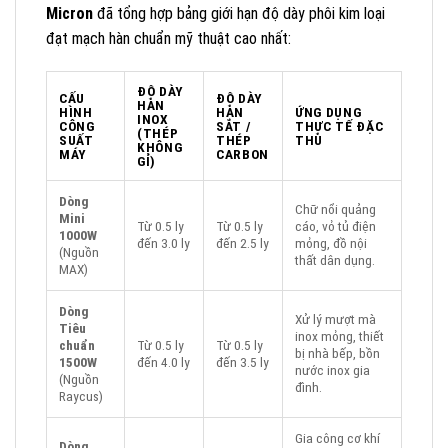
Micron
đã tổng hợp bảng giới hạn độ dày phôi kim loại
đạt mạch hàn chuẩn mỹ thuật cao nhất:
ĐỘ DÀY
CẤU
ĐỘ DÀY
HÀN
HÌNH
HÀN
ỨNG DỤNG
INOX
CÔNG
SẮT /
THỰC TẾ ĐẶC
(THÉP
SUẤT
THÉP
THÙ
KHÔNG
MÁY
CARBON
GỈ)
Dòng
Chữ nổi quảng
Mini
Từ 0.5 ly
Từ 0.5 ly
cáo, vỏ tủ điện
1000W
đến 3.0 ly
đến 2.5 ly
mỏng, đồ nội
(Nguồn
thất dân dụng.
MAX)
Dòng
Xử lý mượt mà
Tiêu
inox mỏng, thiết
chuẩn
Từ 0.5 ly
Từ 0.5 ly
bị nhà bếp, bồn
1500W
đến 4.0 ly
đến 3.5 ly
nước inox gia
(Nguồn
đình.
Raycus)
Gia công cơ khí
Dòng