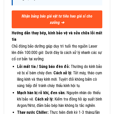
Nhận bảng báo giá vật tư tiêu hao giá sỉ cho
xưởng ➔
Hướng dẫn thay bép, kính bảo vệ và sửa chữa lỗi mất
tia
Chủ động bảo dưỡng giúp duy trì tuổi thọ nguồn Laser
lên đến 100.000 giờ. Dưới đây là cách xử lý nhanh các sự
cố cơ bản tại xưởng:
Lỗi mất tia / Súng báo đèn đỏ:
Thường do kính bảo
vệ bị xỉ bám cháy đen.
Cách xử lý:
Tắt máy, tháo cụm
lăng kính và thay kính mới. Tuyệt đối không bấm cò
súng tiếp để tránh cháy thấu kính hội tụ.
Mạch hàn bị rỗ khí, đen sần:
Nguyên nhân do thiếu
khí bảo vệ.
Cách xử lý:
Kiểm tra đồng hồ áp suất bình
Argon/Nitơ, đảm bảo bép hàn không bị tắc nghẽn.
Thay nước Chiller:
Thực hiện định kỳ 1-3 tháng/lần