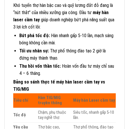
Khó tuyển thợ hàn bậc cao và quỹ lương đắt đỏ đang là
“nút thắt” của nhiều xưởng gia công. Đầu tư
máy hàn
laser cầm tay
giúp doanh nghiệp bứt phá năng suất qua
3 lợi ích cốt lõi:
Bứt phá tốc độ:
Hàn nhanh gấp 5-10 lần, mạch sáng
bóng không cần mài.
Tối ưu nhân sự:
Thợ phổ thông đào tạo 2 giờ là
đứng máy thành thạo.
Thu hồi vốn thần tốc:
Hoàn vốn đầu tư máy chỉ sau
4 – 6 tháng.
Bảng so sánh thực tế máy hàn laser cầm tay vs
TIG/MIG
Hàn TIG/MIG
Tiêu chí
Máy hàn Laser cầm tay
truyền thống
Chậm, phụ thuộc
Siêu tốc, nhanh gấp 5-10
Tốc độ
tay nghề thợ.
lần.
Yêu cầu
Thợ bậc cao,
Thợ phổ thông, đào tạo