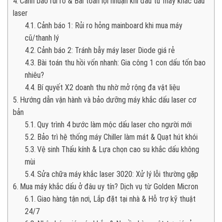
Cảnh báo rủi ro & Bài toán lợi nhuận khi đầu tư máy khắc dấu
laser
Cảnh báo 1: Rủi ro hỏng mainboard khi mua máy
cũ/thanh lý
Cảnh báo 2: Tránh bẫy máy laser Diode giá rẻ
Bài toán thu hồi vốn nhanh: Gia công 1 con dấu tốn bao
nhiêu?
Bí quyết X2 doanh thu nhờ mở rộng đa vật liệu
Hướng dẫn vận hành và bảo dưỡng máy khắc dấu laser cơ
bản
Quy trình 4 bước làm mộc dấu laser cho người mới
Bảo trì hệ thống máy Chiller làm mát & Quạt hút khói
Vệ sinh Thấu kính & Lựa chọn cao su khắc dấu không
mùi
Sửa chữa máy khắc laser 3020: Xử lý lỗi thường gặp
Mua máy khắc dấu ở đâu uy tín? Dịch vụ từ Golden Micron
Giao hàng tận nơi, Lắp đặt tại nhà & Hỗ trợ kỹ thuật
24/7