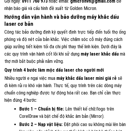
Gọi ngay:
0911 760 973
hoặc email:
gmicronvn@gmail.com
để
nhận báo giá và cấu hình đề xuất từ Golden Micron.
Hướng dẫn vận hành và bảo dưỡng máy khắc dấu
laser cơ bản
Công tác bảo dưỡng định kỳ quyết định trực tiếp đến tuổi thọ ống
phóng và độ nét của bản khắc. Việc chăm sóc cỗ máy đúng cách
giúp xưởng tiết kiệm tối đa chi phí thay thế linh kiện. Dưới đây là
các quy trình vận hành cốt lõi khi sử dụng
máy laser khắc dấu
mà
thợ mới bắt buộc phải nắm vững.
Quy trình 4 bước làm mộc dấu laser cho người mới
Nhiều người e ngại việc mua
máy khắc dấu laser mini giá rẻ
sẽ
đi kèm rủi ro khó vận hành. Thực tế, quy trình trên các dòng máy
chuẩn công nghiệp được tự động hóa rất cao. Bạn chỉ cần thực
hiện đúng 4 bước:
Bước 1 – Chuẩn bị file:
Lên thiết kế chữ/logo trên
CorelDraw và bật chế độ khắc âm bản (Mirror).
Bước 2 – Nạp vật liệu:
Đặt phôi cao su không mùi lên bàn