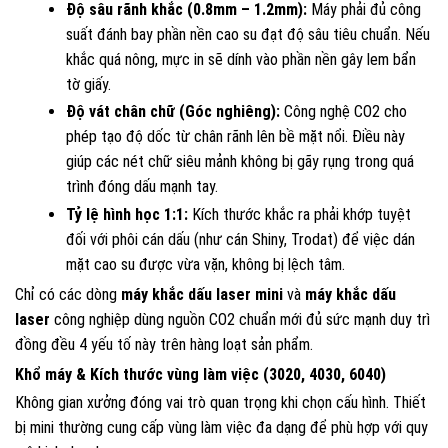
Độ sâu rãnh khắc (0.8mm – 1.2mm):
Máy phải đủ công
suất đánh bay phần nền cao su đạt độ sâu tiêu chuẩn. Nếu
khắc quá nông, mực in sẽ dính vào phần nền gây lem bẩn
tờ giấy.
Độ vát chân chữ (Góc nghiêng):
Công nghệ CO2 cho
phép tạo độ dốc từ chân rãnh lên bề mặt nổi. Điều này
giúp các nét chữ siêu mảnh không bị gãy rụng trong quá
trình đóng dấu mạnh tay.
Tỷ lệ hình học 1:1:
Kích thước khắc ra phải khớp tuyệt
đối với phôi cán dấu (như cán Shiny, Trodat) để việc dán
mặt cao su được vừa vặn, không bị lệch tâm.
Chỉ có các dòng
máy khắc dấu laser mini
và
máy khắc dấu
laser
công nghiệp dùng nguồn CO2 chuẩn mới đủ sức mạnh duy trì
đồng đều 4 yếu tố này trên hàng loạt sản phẩm.
Khổ máy & Kích thước vùng làm việc (3020, 4030, 6040)
Không gian xưởng đóng vai trò quan trọng khi chọn cấu hình. Thiết
bị mini thường cung cấp vùng làm việc đa dạng để phù hợp với quy