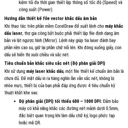
kiệm tối đa thời gian thiết lập thông số tốc độ (Speed) và
công suất (Power).
Hướng dẫn thiết kế file vector khắc dấu âm bản
Khi thao tác trên phần mềm CorelDraw để xuất lệnh cho
máy khắc
dấu laser
, thợ gia công bắt buộc phải thiết lập file định dạng âm
bản và lật ngược hình (Mirror). Lệnh này giúp tia laser đánh bay
phần nền cao su, giữ lại phần chữ nổi lên. Khi đóng xuống giấy, con
dấu sẽ hiển thị xuôi chiều và sắc nét.
Tiêu chuẩn bản khắc siêu sắc nét (Độ phân giải DPI)
Khi sử dụng
máy laser khắc dấu
, một file thiết kế chuẩn âm bản là
chưa đủ. Để mặt dấu in ra hàng nghìn lần vẫn sắc nét, không bị
nhòe mực, thiết bị của bạn phải đáp ứng được 4 tiêu chuẩn kỹ
thuật khắt khe sau:
Độ phân giải (DPI) tối thiểu 600 – 1000 DPI:
Đảm bảo
máy có khả năng khắc các đường nét mảnh dưới 0.5mm,
đặc biệt quan trọng khi làm dấu chữ ký, logo phức tạp
hoặc mã QR.