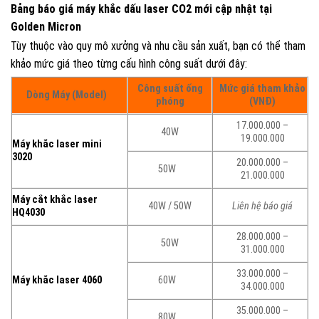
Bảng báo giá máy khắc dấu laser CO2 mới cập nhật tại
Golden Micron
Tùy thuộc vào quy mô xưởng và nhu cầu sản xuất, bạn có thể tham
khảo mức giá theo từng cấu hình công suất dưới đây:
Công suất ống
Mức giá tham khảo
Dòng Máy (Model)
phóng
(VNĐ)
17.000.000 –
40W
19.000.000
Máy khắc laser mini
3020
20.000.000 –
50W
21.000.000
Máy cắt khắc laser
40W / 50W
Liên hệ báo giá
HQ4030
28.000.000 –
50W
31.000.000
33.000.000 –
Máy khắc laser 4060
60W
34.000.000
35.000.000 –
80W