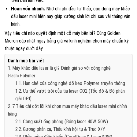
trên bàn làm việc.
Hoàn vốn nhanh:
Nhờ chi phí đầu tư thấp, các dòng máy khắc
dấu laser mini hiện nay giúp xưởng sinh lời chỉ sau vài tháng vận
hành.
Vậy tiêu chí nào quyết định một cỗ máy bền bỉ? Cùng Golden
Micron cập nhật ngay bảng giá và kinh nghiệm chọn máy chuẩn kỹ
thuật ngay dưới đây.
Danh mục bài viết
Máy khắc dấu laser là gì? Đánh giá so với công nghệ
Flash/Polymer
Hạn chế của công nghệ đổ keo Polymer truyền thống
Ưu thế vượt trội của tia laser CO2 (Tốc độ & Độ phân
giải DPI)
7 Tiêu chí cốt lõi khi chọn mua máy khắc dấu laser mini chính
hãng
Công suất ống phóng (Bóng laser 40W, 50W)
Gương phản xạ, Thấu kính hội tụ & Trục X/Y
Phần mềm điều khiển (CorelDraw & LaserDRW)