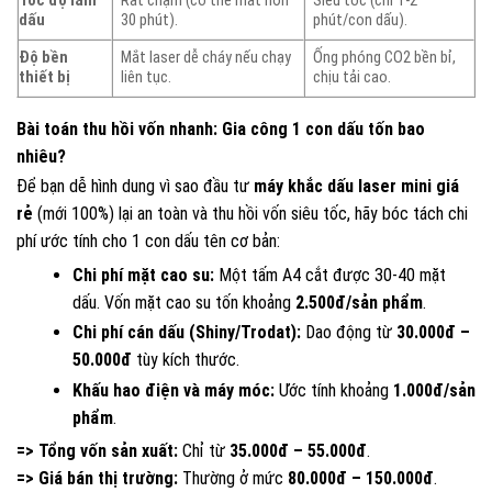
Tốc độ làm
Rất chậm (có thể mất hơn
Siêu tốc (chỉ 1-2
dấu
30 phút).
phút/con dấu).
Độ bền
Mắt laser dễ cháy nếu chạy
Ống phóng CO2 bền bỉ,
thiết bị
liên tục.
chịu tải cao.
Bài toán thu hồi vốn nhanh: Gia công 1 con dấu tốn bao
nhiêu?
Để bạn dễ hình dung vì sao đầu tư
máy khắc dấu laser mini giá
rẻ
(mới 100%) lại an toàn và thu hồi vốn siêu tốc, hãy bóc tách chi
phí ước tính cho 1 con dấu tên cơ bản:
Chi phí mặt cao su:
Một tấm A4 cắt được 30-40 mặt
dấu. Vốn mặt cao su tốn khoảng
2.500đ/sản phẩm
.
Chi phí cán dấu (Shiny/Trodat):
Dao động từ
30.000đ –
50.000đ
tùy kích thước.
Khấu hao điện và máy móc:
Ước tính khoảng
1.000đ/sản
phẩm
.
=> Tổng vốn sản xuất:
Chỉ từ
35.000đ – 55.000đ
.
=> Giá bán thị trường:
Thường ở mức
80.000đ – 150.000đ
.