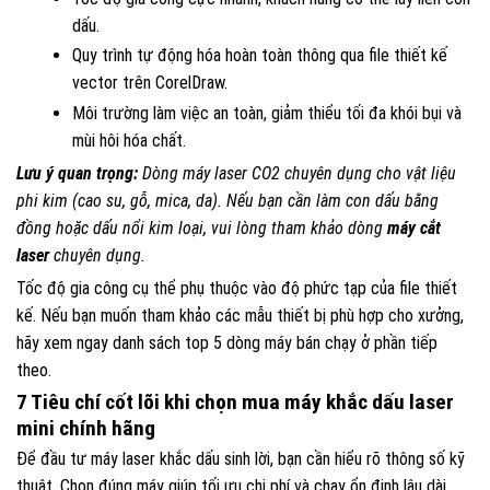
dấu.
Quy trình tự động hóa hoàn toàn thông qua file thiết kế
vector trên CorelDraw.
Môi trường làm việc an toàn, giảm thiểu tối đa khói bụi và
mùi hôi hóa chất.
Lưu ý quan trọng:
Dòng máy laser CO2 chuyên dụng cho vật liệu
phi kim (cao su, gỗ, mica, da). Nếu bạn cần làm con dấu bằng
đồng hoặc dấu nổi kim loại, vui lòng tham khảo dòng
máy cắt
laser
chuyên dụng.
Tốc độ gia công cụ thể phụ thuộc vào độ phức tạp của file thiết
kế. Nếu bạn muốn tham khảo các mẫu thiết bị phù hợp cho xưởng,
hãy xem ngay danh sách top 5 dòng máy bán chạy ở phần tiếp
theo.
7 Tiêu chí cốt lõi khi chọn mua máy khắc dấu laser
mini chính hãng
Để đầu tư máy laser khắc dấu sinh lời, bạn cần hiểu rõ thông số kỹ
thuật. Chọn đúng máy giúp tối ưu chi phí và chạy ổn định lâu dài.