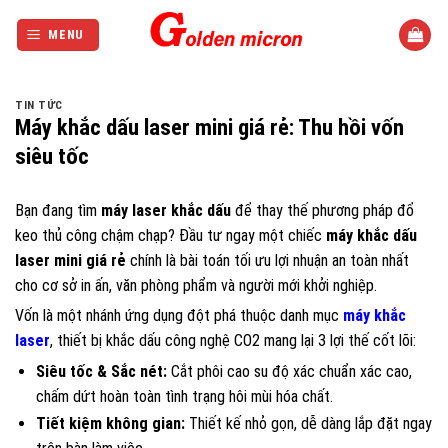
Bỏ
qua
MENU
nội
dung
TIN TỨC
Máy khắc dấu laser mini giá rẻ: Thu hồi vốn
siêu tốc
Bạn đang tìm
máy laser khắc dấu
để thay thế phương pháp đổ
keo thủ công chậm chạp? Đầu tư ngay một chiếc
máy khắc dấu
laser mini giá rẻ
chính là bài toán tối ưu lợi nhuận an toàn nhất
cho cơ sở in ấn, văn phòng phẩm và người mới khởi nghiệp.
Vốn là một nhánh ứng dụng đột phá thuộc danh mục
máy khắc
laser
, thiết bị khắc dấu công nghệ CO2 mang lại 3 lợi thế cốt lõi:
Siêu tốc & Sắc nét:
Cắt phôi cao su độ xác chuẩn xác cao,
chấm dứt hoàn toàn tình trạng hôi mùi hóa chất.
Tiết kiệm không gian:
Thiết kế nhỏ gọn, dễ dàng lắp đặt ngay