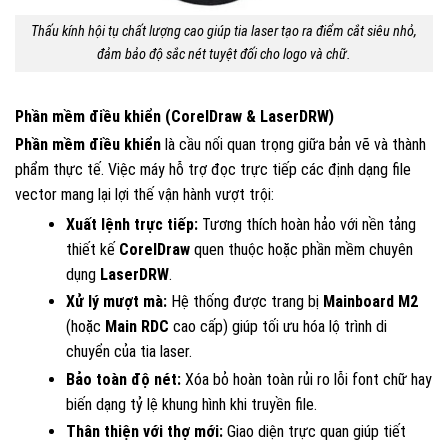
Thấu kính hội tụ chất lượng cao giúp tia laser tạo ra điểm cắt siêu nhỏ,
đảm bảo độ sắc nét tuyệt đối cho logo và chữ.
Phần mềm điều khiển (CorelDraw & LaserDRW)
Phần mềm điều khiển
là cầu nối quan trọng giữa bản vẽ và thành
phẩm thực tế. Việc máy hỗ trợ đọc trực tiếp các định dạng file
vector mang lại lợi thế vận hành vượt trội:
Xuất lệnh trực tiếp:
Tương thích hoàn hảo với nền tảng
thiết kế
CorelDraw
quen thuộc hoặc phần mềm chuyên
dụng
LaserDRW
.
Xử lý mượt mà:
Hệ thống được trang bị
Mainboard M2
(hoặc
Main RDC
cao cấp) giúp tối ưu hóa lộ trình di
chuyển của tia laser.
Bảo toàn độ nét:
Xóa bỏ hoàn toàn rủi ro lỗi font chữ hay
biến dạng tỷ lệ khung hình khi truyền file.
Thân thiện với thợ mới:
Giao diện trực quan giúp tiết