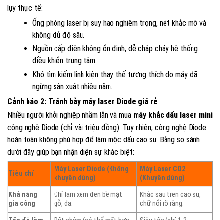
lụy thực tế:
Ống phóng laser bị suy hao nghiêm trọng, nét khắc mờ và
không đủ độ sâu.
Nguồn cấp điện không ổn định, dễ chập cháy hệ thống
điều khiển trung tâm.
Khó tìm kiếm linh kiện thay thế tương thích do máy đã
ngừng sản xuất nhiều năm.
Cảnh báo 2: Tránh bẫy máy laser Diode giá rẻ
Nhiều người khởi nghiệp nhầm lẫn và mua
máy khắc dấu laser mini
công nghệ Diode (chỉ vài triệu đồng). Tuy nhiên, công nghệ Diode
hoàn toàn không phù hợp để làm mộc dấu cao su. Bảng so sánh
dưới đây giúp bạn nhận diện sự khác biệt:
Máy Laser Diode (Không
Máy Laser CO2
Tiêu chí
khuyên dùng)
(Khuyên dùng)
Khả năng
Chỉ làm xém đen bề mặt
Khắc sâu trên cao su,
gia công
gỗ, da.
chữ nổi rõ ràng.