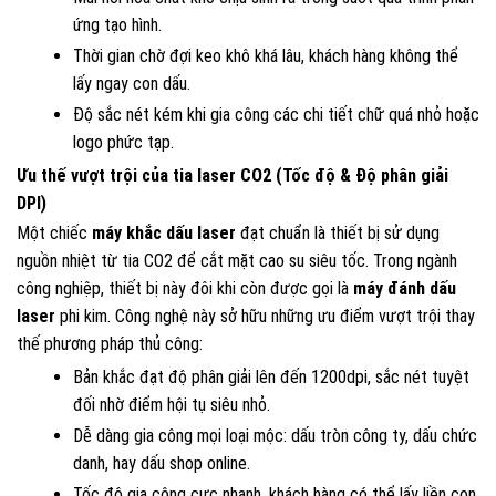
ứng tạo hình.
Thời gian chờ đợi keo khô khá lâu, khách hàng không thể
lấy ngay con dấu.
Độ sắc nét kém khi gia công các chi tiết chữ quá nhỏ hoặc
logo phức tạp.
Ưu thế vượt trội của tia laser CO2 (Tốc độ & Độ phân giải
DPI)
Một chiếc
máy khắc dấu laser
đạt chuẩn là thiết bị sử dụng
nguồn nhiệt từ tia CO2 để cắt mặt cao su siêu tốc. Trong ngành
công nghiệp, thiết bị này đôi khi còn được gọi là
máy đánh dấu
laser
phi kim. Công nghệ này sở hữu những ưu điểm vượt trội thay
thế phương pháp thủ công:
Bản khắc đạt độ phân giải lên đến 1200dpi, sắc nét tuyệt
đối nhờ điểm hội tụ siêu nhỏ.
Dễ dàng gia công mọi loại mộc: dấu tròn công ty, dấu chức
danh, hay dấu shop online.
Tốc độ gia công cực nhanh, khách hàng có thể lấy liền con