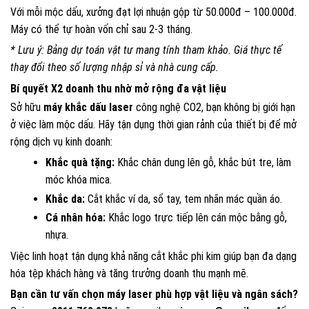
Với mỗi mộc dấu, xưởng đạt lợi nhuận gộp từ 50.000đ – 100.000đ.
Máy có thể tự hoàn vốn chỉ sau 2-3 tháng.
* Lưu ý: Bảng dự toán vật tư mang tính tham khảo. Giá thực tế
thay đổi theo số lượng nhập sỉ và nhà cung cấp.
Bí quyết X2 doanh thu nhờ mở rộng đa vật liệu
Sở hữu
máy khắc dấu laser
công nghệ CO2, bạn không bị giới hạn
ở việc làm mộc dấu. Hãy tận dụng thời gian rảnh của thiết bị để mở
rộng dịch vụ kinh doanh:
Khắc quà tặng:
Khắc chân dung lên gỗ, khắc bút tre, làm
móc khóa mica.
Khắc da:
Cắt khắc ví da, sổ tay, tem nhãn mác quần áo.
Cá nhân hóa:
Khắc logo trực tiếp lên cán mộc bằng gỗ,
nhựa.
Việc linh hoạt tận dụng khả năng cắt khắc phi kim giúp bạn đa dạng
hóa tệp khách hàng và tăng trưởng doanh thu mạnh mẽ.
Bạn cần tư vấn chọn máy laser phù hợp vật liệu và ngân sách?