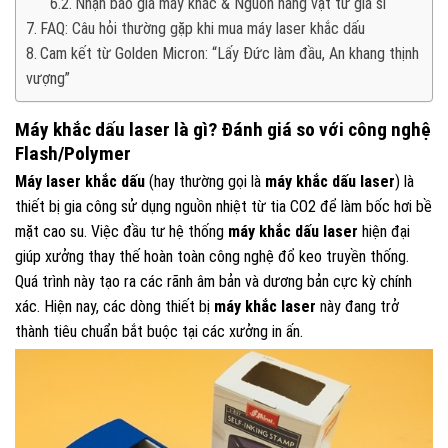
Nhận báo giá máy khắc & Nguồn hàng vật tư giá sỉ
FAQ: Câu hỏi thường gặp khi mua máy laser khắc dấu
Cam kết từ Golden Micron: “Lấy Đức làm đầu, An khang thịnh
vượng”
Máy khắc dấu laser là gì? Đánh giá so với công nghệ
Flash/Polymer
Máy laser khắc dấu
(hay thường gọi là
máy khắc dấu laser
) là
thiết bị gia công sử dụng nguồn nhiệt từ tia CO2 để làm bốc hơi bề
mặt cao su. Việc đầu tư hệ thống
máy khắc dấu laser
hiện đại
giúp xưởng thay thế hoàn toàn công nghệ đổ keo truyền thống.
Quá trình này tạo ra các rãnh âm bản và dương bản cực kỳ chính
xác. Hiện nay, các dòng thiết bị
máy khắc laser
này đang trở
thành tiêu chuẩn bắt buộc tại các xưởng in ấn.