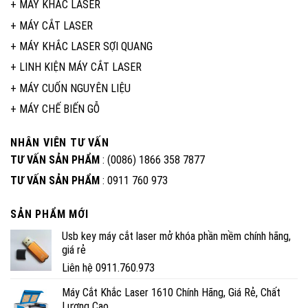
+
MÁY KHẮC LASER
+
MÁY CẮT LASER
+
MÁY KHẮC LASER SỢI QUANG
+
LINH KIỆN MÁY CẮT LASER
+
MÁY CUỐN NGUYÊN LIỆU
+
MÁY CHẾ BIẾN GỖ
NHÂN VIÊN TƯ VẤN
TƯ VẤN SẢN PHẨM
: (0086) 1866 358 7877
TƯ VẤN SẢN PHẨM
: 0911 760 973
SẢN PHẨM MỚI
Usb key máy cắt laser mở khóa phần mềm chính hãng,
giá rẻ
Liên hệ 0911.760.973
Máy Cắt Khắc Laser 1610 Chính Hãng, Giá Rẻ, Chất
Lượng Cao