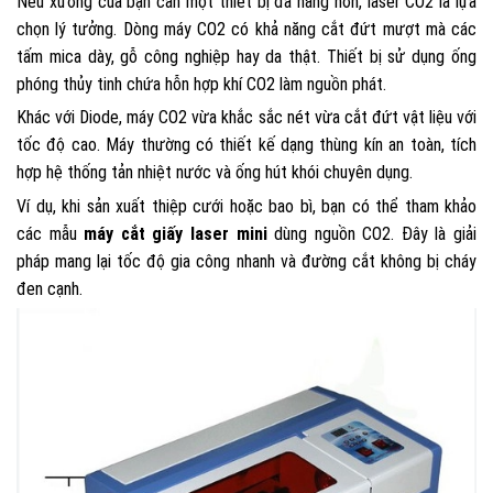
Nếu xưởng của bạn cần một thiết bị đa năng hơn, laser CO2 là lựa
chọn lý tưởng. Dòng máy CO2 có khả năng cắt đứt mượt mà các
tấm mica dày, gỗ công nghiệp hay da thật. Thiết bị sử dụng ống
phóng thủy tinh chứa hỗn hợp khí CO2 làm nguồn phát.
Khác với Diode, máy CO2 vừa khắc sắc nét vừa cắt đứt vật liệu với
tốc độ cao. Máy thường có thiết kế dạng thùng kín an toàn, tích
hợp hệ thống tản nhiệt nước và ống hút khói chuyên dụng.
Ví dụ, khi sản xuất thiệp cưới hoặc bao bì, bạn có thể tham khảo
các mẫu
máy cắt giấy laser mini
dùng nguồn CO2. Đây là giải
pháp mang lại tốc độ gia công nhanh và đường cắt không bị cháy
đen cạnh.