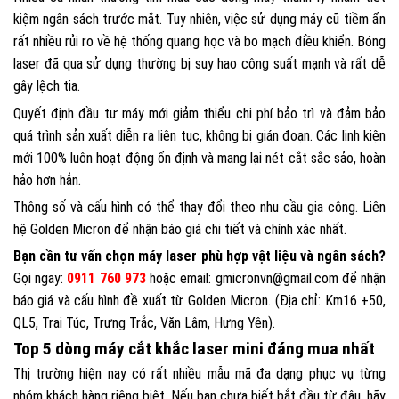
kiệm ngân sách trước mắt. Tuy nhiên, việc sử dụng máy cũ tiềm ẩn
rất nhiều rủi ro về hệ thống quang học và bo mạch điều khiển. Bóng
laser đã qua sử dụng thường bị suy hao công suất mạnh và rất dễ
gây lệch tia.
Quyết định đầu tư máy mới giảm thiểu chi phí bảo trì và đảm bảo
quá trình sản xuất diễn ra liên tục, không bị gián đoạn. Các linh kiện
mới 100% luôn hoạt động ổn định và mang lại nét cắt sắc sảo, hoàn
hảo hơn hẳn.
Thông số và cấu hình có thể thay đổi theo nhu cầu gia công. Liên
hệ Golden Micron để nhận báo giá chi tiết và chính xác nhất.
Bạn cần tư vấn chọn máy laser phù hợp vật liệu và ngân sách?
Gọi ngay:
0911 760 973
hoặc email: gmicronvn@gmail.com để nhận
báo giá và cấu hình đề xuất từ Golden Micron. (Địa chỉ: Km16 +50,
QL5, Trai Túc, Trưng Trắc, Văn Lâm, Hưng Yên).
Top 5 dòng máy cắt khắc laser mini đáng mua nhất
Thị trường hiện nay có rất nhiều mẫu mã đa dạng phục vụ từng
nhóm khách hàng riêng biệt. Nếu bạn chưa biết bắt đầu từ đâu, hãy