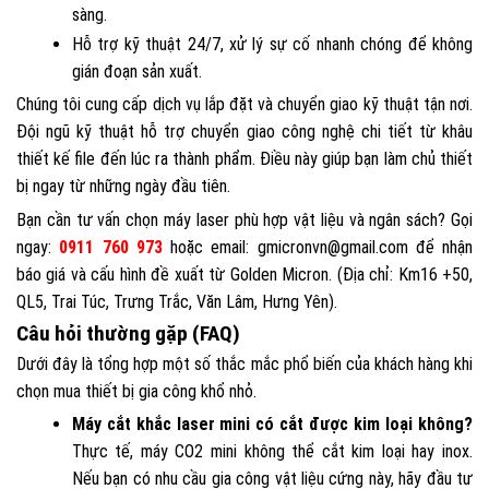
sàng.
Hỗ trợ kỹ thuật 24/7, xử lý sự cố nhanh chóng để không
gián đoạn sản xuất.
Chúng tôi cung cấp dịch vụ lắp đặt và chuyển giao kỹ thuật tận nơi.
Đội ngũ kỹ thuật hỗ trợ chuyển giao công nghệ chi tiết từ khâu
thiết kế file đến lúc ra thành phẩm. Điều này giúp bạn làm chủ thiết
bị ngay từ những ngày đầu tiên.
Bạn cần tư vấn chọn máy laser phù hợp vật liệu và ngân sách? Gọi
ngay:
0911 760 973
hoặc email: gmicronvn@gmail.com để nhận
báo giá và cấu hình đề xuất từ Golden Micron. (Địa chỉ: Km16 +50,
QL5, Trai Túc, Trưng Trắc, Văn Lâm, Hưng Yên).
Câu hỏi thường gặp (FAQ)
Dưới đây là tổng hợp một số thắc mắc phổ biến của khách hàng khi
chọn mua thiết bị gia công khổ nhỏ.
Máy cắt khắc laser mini có cắt được kim loại không?
Thực tế, máy CO2 mini không thể cắt kim loại hay inox.
Nếu bạn có nhu cầu gia công vật liệu cứng này, hãy đầu tư