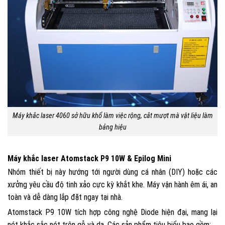
Máy khắc laser 4060 sở hữu khổ làm việc rộng, cắt mượt mà vật liệu làm
bảng hiệu
Máy khắc laser Atomstack P9 10W & Epilog Mini
Nhóm thiết bị này hướng tới người dùng cá nhân (DIY) hoặc các
xưởng yêu cầu độ tinh xảo cực kỳ khắt khe. Máy vận hành êm ái, an
toàn và dễ dàng lắp đặt ngay tại nhà.
Atomstack P9 10W tích hợp công nghệ Diode hiện đại, mang lại
nét khắc sắc nét trên gỗ và da. Các sản phẩm tiêu biểu bao gồm: