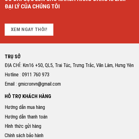
ĐẠI LÝ CỦA CHÚNG TÔI
XEM NGAY THÔI!
TRỤ SỞ
ĐỊA CHỈ: Km16 +50, QL5, Trai Túc, Trưng Trắc, Văn Lâm, Hưng Yên
Hotline
:
0911 760 973
Email : gmicronvn@gmail.com
HỖ TRỢ KHÁCH HÀNG
Hướng dẫn mua hàng
Hướng dẫn thanh toán
Hình thức gửi hàng
Chính sách bảo hành