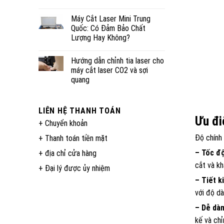
Máy Cắt Laser Mini Trung
Quốc: Có Đảm Bảo Chất
Lượng Hay Không?
Hướng dẫn chỉnh tia laser cho
máy cắt laser CO2 và sợi
quang
LIÊN HỆ THANH TOÁN
Ưu đi
+ Chuyển khoản
Độ chính 
+ Thanh toán tiền mặt
– Tốc đ
+ địa chỉ cửa hàng
cắt và kh
+ Đại lý được ủy nhiệm
– Tiết k
với độ dà
– Dễ dàn
kế và chỉ