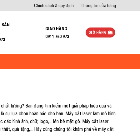
Chính sách & quy định
Thông tin cửa hàng
I BÁN
GIAO HÀNG
GIỎ HÀNG
0911 760 973
973
hất lượng? Bạn đang tìm kiếm một giải pháp hiệu quả và
 là sự lựa chọn hoàn hảo cho bạn. Máy cắt laser làm mô hình
c các hình ảnh, chữ, logo,… lên bề mặt gỗ. Máy cắt laser
i thất, quà tặng,… Hãy cùng chúng tôi khám phá về máy cắt