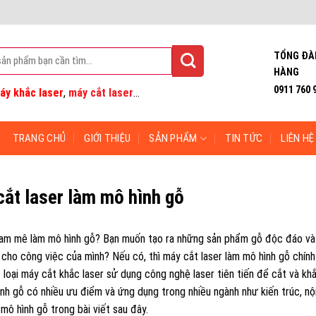
TỔNG ĐÀ
HÀNG
0911 760 
áy khắc laser
,
máy cắt laser
...
TRANG CHỦ
GIỚI THIỆU
SẢN PHẨM
TIN TỨC
LIÊN HỆ
ắt laser làm mô hình gỗ
am mê làm mô hình gỗ? Bạn muốn tạo ra những sản phẩm gỗ độc đáo và c
 cho công việc của mình? Nếu có, thì máy cắt laser làm mô hình gỗ chính
 loại máy cắt khắc laser sử dụng công nghệ laser tiên tiến để cắt và khắ
nh gỗ có nhiều ưu điểm và ứng dụng trong nhiều ngành như kiến trúc, nộ
 mô hình gỗ trong bài viết sau đây.