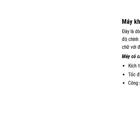
Máy kh
Đây là dò
độ chính 
chữ với đ
Máy có c
Kích 
Tốc đ
Công s