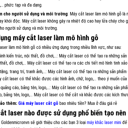
,… phức tạp và đa dạng.
n cho người sử dụng và môi trường
: Máy cắt laser làm mô hình gỗ là
ay khói độc. Máy cắt laser không gây ra nhiệt độ cao hay lửa cháy cho g
ho người sử dụng và môi trường.
ụng máy cắt laser làm mô hình gỗ
aser làm mô hình gỗ có nhiều ứng dụng trong nhiều lĩnh vực, như sau:
nh kiến trúc, nội thất, đồ chơi,…: Máy cắt laser có thể tạo ra những s
i thất, đồ chơi,… Máy cắt laser có thể tạo ra các chi tiết mô hình tinh xả
ặng, trang trí, tranh ảnh,…: Máy cắt laser có thể tạo ra những sản phẩm 
 cắt laser có thể khắc được các hình ảnh, chữ, logo,… theo ý muốn của
quảng cáo, bảng tên, logo,…: Máy cắt laser có thể tạo ra những sản ph
, bảng tên, logo,… Máy cắt laser có thể cắt và khắc được các kích thướ
ảo thêm:
Giá máy laser cắt gỗ
bao nhiêu tiền? Mua ở đâu giá rẻ
ắt laser nào được sử dụng phổ biến tạo nên
 Goldenmicronvn sẽ giới thiệu cho các bạn 3 loại
máy khắc laser mini
để 