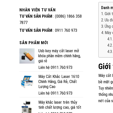
Danh m
NHÂN VIÊN TƯ VẤN
Giới 
TƯ VẤN SẢN PHẨM
: (0086) 1866 358
Ưu đi
7877
Ứng d
TƯ VẤN SẢN PHẨM
: 0911 760 973
Máy c
SẢN PHẨM MỚI
Usb key máy cắt laser mở
khóa phần mềm chính hãng,
giá rẻ
Giới
Liên hệ 0911.760.973
Máy cắt l
Máy Cắt Khắc Laser 1610
Chính Hãng, Giá Rẻ, Chất
bề mặt gỗ
Lượng Cao
Tuy nhiê
Liên hệ 0911.760.973
thống như
nét của 
Máy khắc laser trên thủy
tinh chất lượng cao, giá tốt