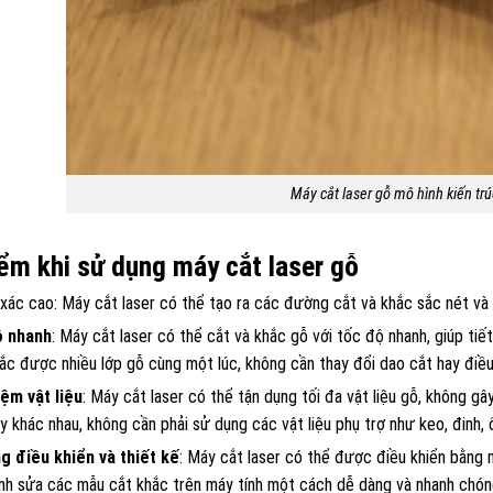
Máy cắt laser gỗ mô hình kiến trú
ểm khi sử dụng máy cắt laser gỗ
xác cao: Máy cắt laser có thể tạo ra các đường cắt và khắc sắc nét và 
ộ nhanh
: Máy cắt laser có thể cắt và khắc gỗ với tốc độ nhanh, giúp tiế
ắc được nhiều lớp gỗ cùng một lúc, không cần thay đổi dao cắt hay điều
iệm vật liệu
: Máy cắt laser có thể tận dụng tối đa vật liệu gỗ, không gâ
y khác nhau, không cần phải sử dụng các vật liệu phụ trợ như keo, đinh, 
g điều khiển và thiết kế
: Máy cắt laser có thể được điều khiển bằng 
nh sửa các mẫu cắt khắc trên máy tính một cách dễ dàng và nhanh chóng