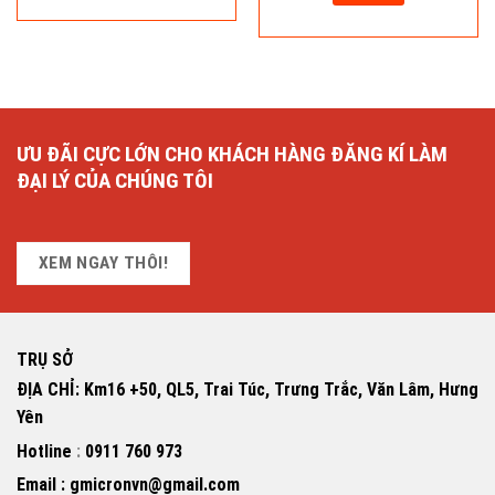
ƯU ĐÃI CỰC LỚN CHO KHÁCH HÀNG ĐĂNG KÍ LÀM
ĐẠI LÝ CỦA CHÚNG TÔI
XEM NGAY THÔI!
TRỤ SỞ
ĐỊA CHỈ: Km16 +50, QL5, Trai Túc, Trưng Trắc, Văn Lâm, Hưng
Yên
Hotline
:
0911 760 973
Email : gmicronvn@gmail.com