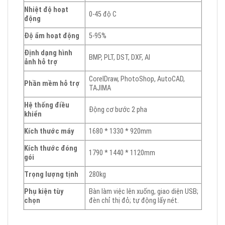
Nhiệt độ hoạt
0-45 độ C
động
Độ ẩm hoạt động
5-95%
Định dạng hình
BMP, PLT, DST, DXF, AI
ảnh hỗ trợ
CorelDraw, PhotoShop, AutoCAD,
Phần mềm hỗ trợ
TAJIMA
Hệ thống điều
Động cơ bước 2 pha
khiển
Kích thước máy
1680 * 1330 * 920mm
Kích thước đóng
1790 * 1440 * 1120mm
gói
Trọng lượng tịnh
280kg
Phụ kiện tùy
Bàn làm việc lên xuống, giao diện USB;
chọn
đèn chỉ thị đỏ; tự động lấy nét.