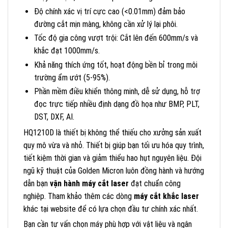
Độ chính xác vị trí cực cao (<0.01mm) đảm bảo
đường cắt mịn màng, không cần xử lý lại phôi.
Tốc độ gia công vượt trội: Cắt lên đến 600mm/s và
khắc đạt 1000mm/s.
Khả năng thích ứng tốt, hoạt động bền bỉ trong môi
trường ẩm ướt (5-95%).
Phần mềm điều khiển thông minh, dễ sử dụng, hỗ trợ
đọc trực tiếp nhiều định dạng đồ họa như BMP, PLT,
DST, DXF, AI.
HQ1210D là thiết bị không thể thiếu cho xưởng sản xuất
quy mô vừa và nhỏ. Thiết bị giúp bạn tối ưu hóa quy trình,
tiết kiệm thời gian và giảm thiểu hao hụt nguyên liệu. Đội
ngũ kỹ thuật của Golden Micron luôn đồng hành và hướng
dẫn bạn
vận hành máy cắt laser
đạt chuẩn công
nghiệp. Tham khảo thêm các dòng
máy cắt khắc laser
khác tại website để có lựa chọn đầu tư chính xác nhất.
Bạn cần tư vấn chọn máy phù hợp với vật liệu và ngân