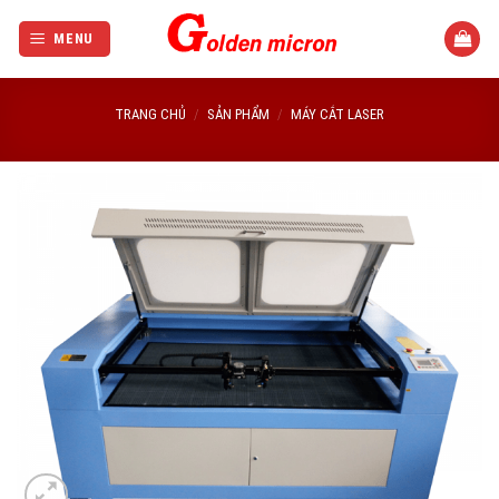
Bỏ
qua
MENU
nội
dung
TRANG CHỦ
/
SẢN PHẨM
/
MÁY CẮT LASER