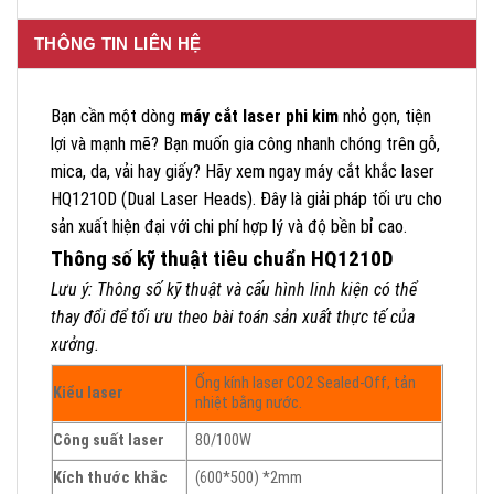
THÔNG TIN LIÊN HỆ
Bạn cần một dòng
máy cắt laser phi kim
nhỏ gọn, tiện
lợi và mạnh mẽ? Bạn muốn gia công nhanh chóng trên gỗ,
mica, da, vải hay giấy? Hãy xem ngay máy cắt khắc laser
HQ1210D (Dual Laser Heads). Đây là giải pháp tối ưu cho
sản xuất hiện đại với chi phí hợp lý và độ bền bỉ cao.
Thông số kỹ thuật tiêu chuẩn HQ1210D
Lưu ý: Thông số kỹ thuật và cấu hình linh kiện có thể
thay đổi để tối ưu theo bài toán sản xuất thực tế của
xưởng.
Ống kính laser CO2 Sealed-Off, tản
Kiểu laser
nhiệt bằng nước.
Công suất laser
80/100W
Kích thước khắc
(600*500) *2mm