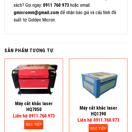
sách? Gọi ngay:
0911 760 973
hoặc email:
gmicronvn@gmail.com
để nhận báo giá và cấu hình đề
xuất từ Golden Micron.
SẢN PHẨM TƯƠNG TỰ
Máy cắt khắc laser
Máy cắt khắc laser
HQ7050
HQ1390
Liên hệ 0911.760.973
Liên hệ 0911.760.973
ĐỌC TIẾP
ĐỌC TIẾP