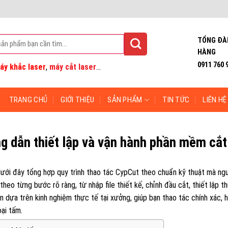
TỔNG ĐÀ
HÀNG
0911 760 
áy khắc laser
,
máy cắt laser
...
TRANG CHỦ
GIỚI THIỆU
SẢN PHẨM
TIN TỨC
LIÊN HỆ
 dẫn thiết lập và vận hành phần mềm cắt
dưới đây tổng hợp quy trình thao tác CypCut theo chuẩn kỹ thuật mà ng
 theo từng bước rõ ràng, từ nhập file thiết kế, chỉnh đầu cắt, thiết lập 
 dựa trên kinh nghiệm thực tế tại xưởng, giúp bạn thao tác chính xác, h
oại tấm.