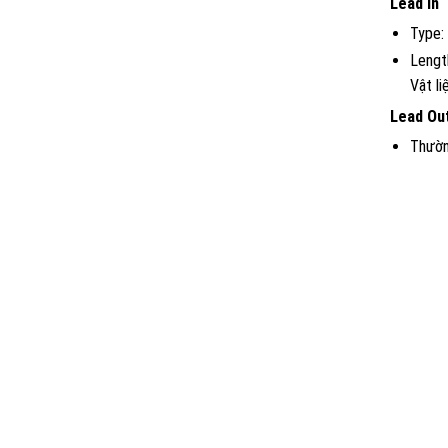
Lead In
Type:
Length
Vật l
Lead Ou
Thườn