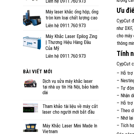
lượng cắt
Liên hệ 0911.760.973
Ưu đi
Máy laser khắc ống hộp, ống
tròn kim loại chất lượng cao
CypCut đư
Liên hệ 0911.760.973
như DXF, 
cho máy c
Máy Khắc Laser Epilog Zing
| Thương Hiệu Hàng Đầu
thông min
Của Mỹ
Tính 
Liên hệ 0911.760.973
CypCut cu
BÀI VIẾT MỚI
– Hỗ trợ 
– Nesting
Dịch vụ sửa máy khắc laser
tại nhà uy tín Hà Nội, bảo hành
– Tự độn
dài
– Nhận di
– Hỗ trợ 
Tham khảo tài liệu về máy cắt
– Theo dõ
laser cho người mới bắt đầu
– Nhớ lại
– Tích hợ
Máy Khắc Laser Mini Made In
Vietnam