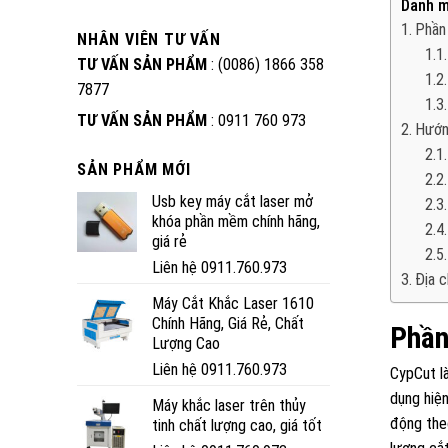
Danh m
Phần
NHÂN VIÊN TƯ VẤN
TƯ VẤN SẢN PHẨM
: (0086) 1866 358
7877
TƯ VẤN SẢN PHẨM
: 0911 760 973
Hướn
SẢN PHẨM MỚI
Usb key máy cắt laser mở
khóa phần mềm chính hãng,
giá rẻ
Liên hệ 0911.760.973
Địa c
Máy Cắt Khắc Laser 1610
Chính Hãng, Giá Rẻ, Chất
Phần
Lượng Cao
Liên hệ 0911.760.973
CypCut là
dụng hiện
Máy khắc laser trên thủy
động the
tinh chất lượng cao, giá tốt