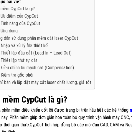
ục bài viết
 mềm CypCut là gì?
Ưu điểm của CypCut
Tính năng của CypCut
Ứng dụng
g dẫn sử dụng phần mềm cắt laser CypCut
Nhập và xử lý file thiết kế
Thiết lập đầu cắt (Lead In – Lead Out)
Thiết lập thứ tự cắt
Điều chỉnh bù mạch cắt (Compensation)
Kiểm tra gốc phôi
hỉ bán và lắp đặt máy cắt laser chất lượng, giá tốt
 mềm CypCut là gì?
 phần mềm điều khiển cốt lõi được trang bị trên hầu hết các hệ thống
m
 nay. Phần mềm giúp đơn giản hóa toàn bộ quy trình vận hành máy CNC, 
o thời gian thực.CypCut tích hợp đồng bộ các mô-đun CAD, CAM và Nest