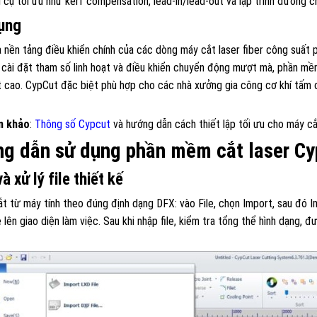
cụ tối ưu như kerf compensation, lead-in/lead-out và lập trình đường c
ụng
 nền tảng điều khiển chính của các dòng máy cắt laser fiber công suất 
, cài đặt tham số linh hoạt và điều khiển chuyển động mượt mà, phần mề
 cao. CypCut đặc biệt phù hợp cho các nhà xưởng gia công cơ khí tấm cầ
 khảo
:
Thông số Cypcut
và hướng dẫn cách thiết lập tối ưu cho máy cắ
g dẫn sử dụng phần mềm cắt laser Cy
à xử lý file thiết kế
ắt từ máy tính theo đúng định dạng DFX: vào File, chọn Import, sau đó
le lên giao diện làm việc. Sau khi nhập file, kiểm tra tổng thể hình dạng,