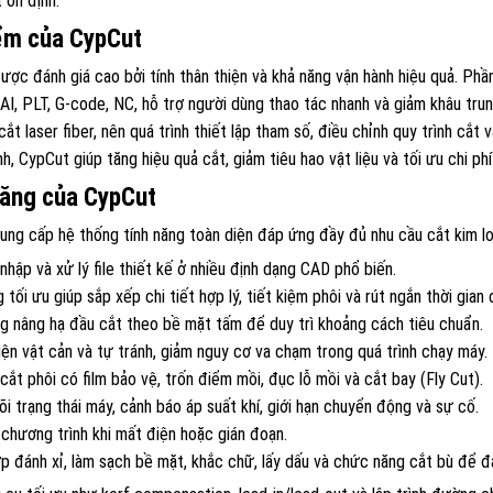
 ổn định.
ểm của CypCut
ợc đánh giá cao bởi tính thân thiện và khả năng vận hành hiệu quả. Ph
AI, PLT, G-code, NC, hỗ trợ người dùng thao tác nhanh và giảm khâu trun
ắt laser fiber, nên quá trình thiết lập tham số, điều chỉnh quy trình cắt
h, CypCut giúp tăng hiệu quả cắt, giảm tiêu hao vật liệu và tối ưu chi phí
năng của CypCut
ng cấp hệ thống tính năng toàn diện đáp ứng đầy đủ nhu cầu cắt kim lo
nhập và xử lý file thiết kế ở nhiều định dạng CAD phổ biến.
 tối ưu giúp sắp xếp chi tiết hợp lý, tiết kiệm phôi và rút ngắn thời gian 
g nâng hạ đầu cắt theo bề mặt tấm để duy trì khoảng cách tiêu chuẩn.
ện vật cản và tự tránh, giảm nguy cơ va chạm trong quá trình chạy máy.
cắt phôi có film bảo vệ, trốn điểm mồi, đục lỗ mồi và cắt bay (Fly Cut).
i trạng thái máy, cảnh báo áp suất khí, giới hạn chuyển động và sự cố.
 chương trình khi mất điện hoặc gián đoạn.
p đánh xỉ, làm sạch bề mặt, khắc chữ, lấy dấu và chức năng cắt bù để 