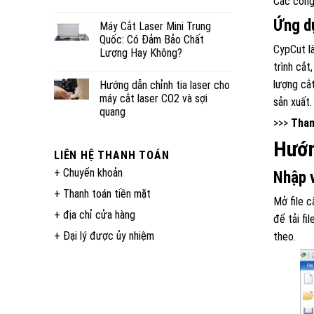
Các công 
Ứng d
Máy Cắt Laser Mini Trung
Quốc: Có Đảm Bảo Chất
CypCut là
Lượng Hay Không?
trình cắt
lượng cắt
Hướng dẫn chỉnh tia laser cho
máy cắt laser CO2 và sợi
sản xuất.
quang
>>>
Tham
Hướn
LIÊN HỆ THANH TOÁN
+ Chuyển khoản
Nhập v
+ Thanh toán tiền mặt
Mở file c
+ địa chỉ cửa hàng
để tải fi
+ Đại lý được ủy nhiệm
theo.