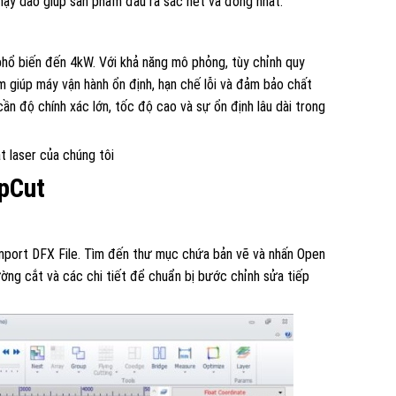
hạy dao giúp sản phẩm đầu ra sắc nét và đồng nhất.
phổ biến đến 4kW. Với khả năng mô phỏng, tùy chỉnh quy
m giúp máy vận hành ổn định, hạn chế lỗi và đảm bảo chất
n độ chính xác lớn, tốc độ cao và sự ổn định lâu dài trong
t laser của chúng tôi
pCut
 Import DFX File. Tìm đến thư mục chứa bản vẽ và nhấn Open
 đường cắt và các chi tiết để chuẩn bị bước chỉnh sửa tiếp