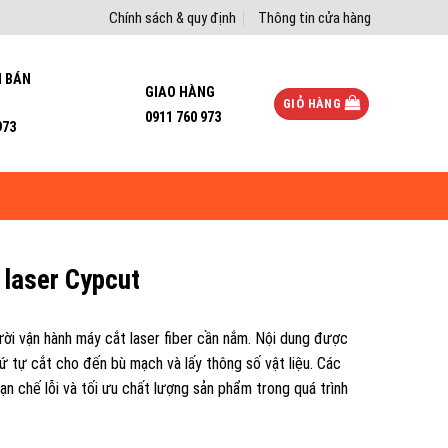
Chính sách & quy định
Thông tin cửa hàng
I BÁN
GIAO HÀNG
GIỎ HÀNG
0911 760 973
973
 laser Cypcut
ười vận hành máy cắt laser fiber cần nắm. Nội dung được
thứ tự cắt cho đến bù mạch và lấy thông số vật liệu. Các
ạn chế lỗi và tối ưu chất lượng sản phẩm trong quá trình