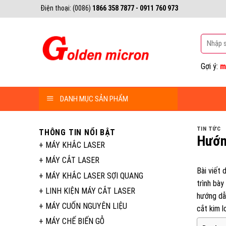
Bỏ
Điện thoại: (0086)
1866 358 7877 - 0911 760 973
qua
nội
Tìm
dung
kiếm:
Gợi ý:
m
DANH MỤC SẢN PHẨM
TIN TỨC
THÔNG TIN NỔI BẬT
Hướng
+
MÁY KHẮC LASER
+
MÁY CẮT LASER
Bài viết 
+
MÁY KHẮC LASER SỢI QUANG
trình bày
+
LINH KIỆN MÁY CẮT LASER
hướng dẫn
+
MÁY CUỐN NGUYÊN LIỆU
cắt kim l
+
MÁY CHẾ BIẾN GỖ