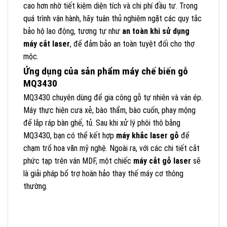
cao hơn nhờ tiết kiệm diện tích và chi phí đầu tư. Trong
quá trình vận hành, hãy tuân thủ nghiêm ngặt các quy tắc
bảo hộ lao động, tương tự như
an toàn khi sử dụng
máy cắt laser
, để đảm bảo an toàn tuyệt đối cho thợ
mộc.
Ứng dụng của sản phẩm máy chế biến gỗ
MQ3430
MQ3430 chuyên dùng để gia công gỗ tự nhiên và ván ép.
Máy thực hiện cưa xẻ, bào thẩm, bào cuốn, phay mộng
để lắp ráp bàn ghế, tủ. Sau khi xử lý phôi thô bằng
MQ3430, bạn có thể kết hợp
máy khắc laser gỗ
để
chạm trổ hoa văn mỹ nghệ. Ngoài ra, với các chi tiết cắt
phức tạp trên ván MDF, một chiếc
máy cắt gỗ laser
sẽ
là giải pháp bổ trợ hoàn hảo thay thế máy cơ thông
thường.