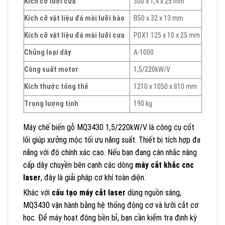
Kích cỡ lưỡi cưa
300 x 1,4 x 25 mm
Kích cỡ vật liệu đá mài lưỡi bào
B50 x 32 x 13 mm
Kích cỡ vật liệu đá mài lưỡi cưa
PDX1 125 x 10 x 25 mm
Chủng loại dây
A-1000
Công suất motor
1,5/220kW/V
Kích thước tổng thể
1210 x 1050 x 810 mm
Trọng lượng tịnh
190 kg
Máy chế biến gỗ MQ3430 1,5/220kW/V là công cụ cốt
lõi giúp xưởng mộc tối ưu năng suất. Thiết bị tích hợp đa
năng với độ chính xác cao. Nếu bạn đang cân nhắc nâng
cấp dây chuyền bên cạnh các dòng
máy cắt khắc cnc
laser
, đây là giải pháp cơ khí toàn diện.
Khác với
cấu tạo máy cắt laser
dùng nguồn sáng,
MQ3430 vận hành bằng hệ thống động cơ và lưỡi cắt cơ
học. Để máy hoạt động bền bỉ, bạn cần kiểm tra định kỳ