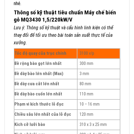
nhé.
Thông số kỹ thuật tiêu chuẩn Máy chế biến
gỗ MQ3430 1,5/220kW/V
Lưu ý: Thông số kỹ thuật và cấu hình linh kiện có thể
thay đổi để tối ưu theo bài toán sản xuất thực tế của
xưởng.
Tốc độ quay của trục chính
3100 v/p
Bề rộng bào gọt lớn nhất
300 mm
Bề dày bào lớn nhất (Max)
3 mm
Bề dày cưa cắt lớn nhất
80 mm
Bề dày bào cuốn lớn nhất
110 mm
Phạm vi kích thước lỗ đục
10 – 16 mm
Chiều sâu lớn nhất của lỗ đục
120 mm
Kích cỡ lưỡi bào
310 x 3 x 25 mm