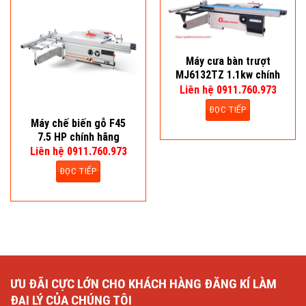
Máy cưa bàn trượt
MJ6132TZ 1.1kw chính
hãng
Liên hệ 0911.760.973
ĐỌC TIẾP
Máy chế biến gỗ F45
7.5 HP chính hãng
Liên hệ 0911.760.973
ĐỌC TIẾP
ƯU ĐÃI CỰC LỚN CHO KHÁCH HÀNG ĐĂNG KÍ LÀM
ĐẠI LÝ CỦA CHÚNG TÔI