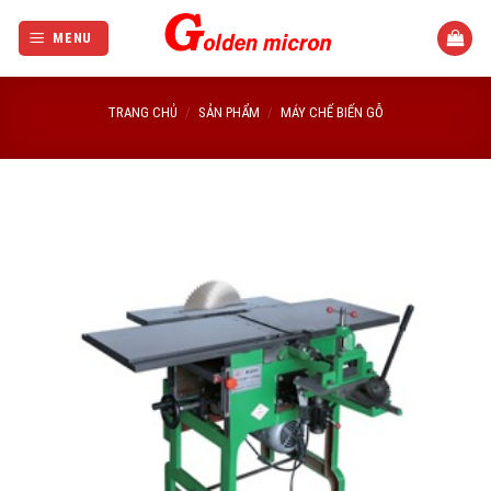
Bỏ
qua
MENU
nội
dung
TRANG CHỦ
/
SẢN PHẨM
/
MÁY CHẾ BIẾN GỖ