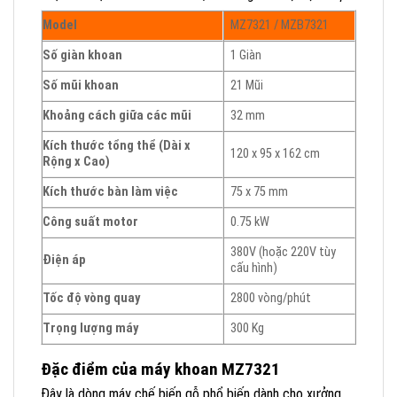
Model
MZ7321 / MZB7321
Số giàn khoan
1 Giàn
Số mũi khoan
21 Mũi
Khoảng cách giữa các mũi
32 mm
Kích thước tổng thể (Dài x
120 x 95 x 162 cm
Rộng x Cao)
Kích thước bàn làm việc
75 x 75 mm
Công suất motor
0.75 kW
380V (hoặc 220V tùy
Điện áp
cấu hình)
Tốc độ vòng quay
2800 vòng/phút
Trọng lượng máy
300 Kg
Đặc điểm của máy khoan MZ7321
Đây là dòng máy chế biến gỗ phổ biến dành cho xưởng