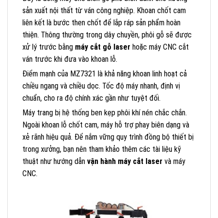
sản xuất nội thất từ ván công nghiệp. Khoan chốt cam
liên kết là bước then chốt để lắp ráp sản phẩm hoàn
thiện. Thông thường trong dây chuyền, phôi gỗ sẽ được
xử lý trước bằng
máy cắt gỗ laser
hoặc máy CNC cắt
ván trước khi đưa vào khoan lỗ.
Điểm mạnh của MZ7321 là khả năng khoan linh hoạt cả
chiều ngang và chiều dọc. Tốc độ máy nhanh, định vị
chuẩn, cho ra độ chính xác gần như tuyệt đối.
Máy trang bị hệ thống ben kẹp phôi khí nén chắc chắn.
Ngoài khoan lỗ chốt cam, máy hỗ trợ phay biên dạng và
xẻ rãnh hiệu quả. Để nắm vững quy trình đồng bộ thiết bị
trong xưởng, bạn nên tham khảo thêm các tài liệu kỹ
thuật như hướng dẫn
vận hành máy cắt laser
và máy
CNC.