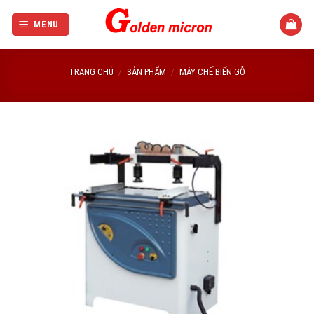
Bỏ
qua
MENU
nội
dung
TRANG CHỦ
/
SẢN PHẨM
/
MÁY CHẾ BIẾN GỖ