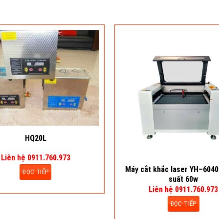
HQ20L
Liên hệ 0911.760.973
Máy cắt khắc laser YH–604
ĐỌC TIẾP
suất 60w
Liên hệ 0911.760.973
ĐỌC TIẾP