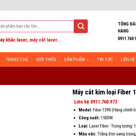
TỔNG ĐÀ
HÀNG
0911 760 
áy khắc laser
,
máy cắt laser
...
TRANG CHỦ
GIỚI THIỆU
SẢN PHẨM
TIN TỨC
LIÊN HỆ
Máy cắt kim loại Fiber
Liên hệ 0911.760.973
Model:
Fiber 1390 (Hàng chính h
Công suất:
1500W.
Loại:
Laser Fiber- Trọng lượng:
Màu sắc:
Trắng đen sang trọng,