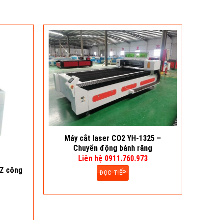
100/
Máy cắt laser CO2 YH-1325 –
Chuyển động bánh răng
Liên hệ 0911.760.973
0Z công
ĐỌC TIẾP