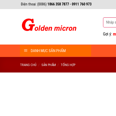
Bỏ
Điện thoại: (0086)
1866 358 7877 - 0911 760 973
qua
nội
Tìm
dung
kiếm:
Gợi ý:
m
DANH MỤC SẢN PHẨM
TRANG CHỦ
/
SẢN PHẨM
/
TỔNG HỢP