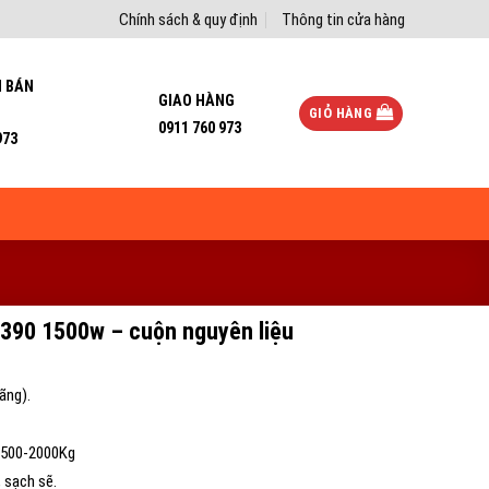
Chính sách & quy định
Thông tin cửa hàng
I BÁN
GIAO HÀNG
GIỎ HÀNG
0911 760 973
973
 1390 1500w – cuộn nguyên liệu
ãng).
 1500-2000Kg
 sạch sẽ.